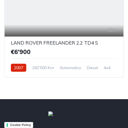
8
LAND ROVER FREELANDER 2.2 TD4 S
€6'900
2007
182'500 Km
Automatico
Diesel
4x4
Cookie Policy