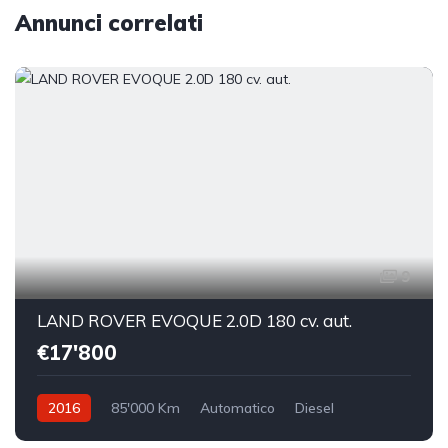
Annunci correlati
9
LAND ROVER EVOQUE 2.0D 180 cv. aut.
€17'800
2016
85'000 Km
Automatico
Diesel
Trazione anteriore