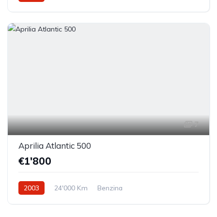
Trazione anteriore
7
Aprilia Atlantic 500
€1'800
2003
24'000 Km
Benzina