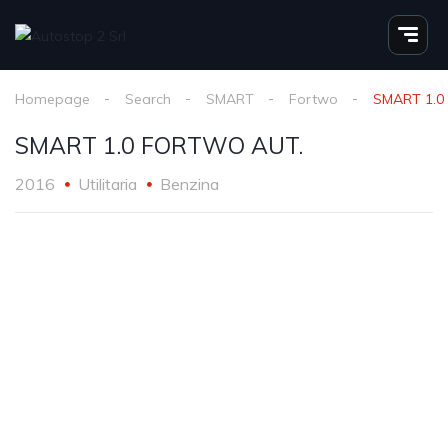
Homepage
Search
SMART
Fortwo
SMART 1.0
SMART 1.0 FORTWO AUT.
2016
Utilitaria
Benzina
1
/
6