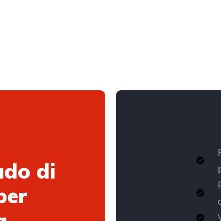
ado di
per
a