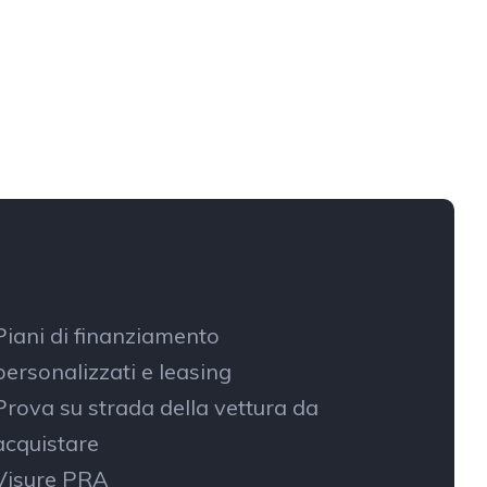
Piani di finanziamento
personalizzati e leasing
Prova su strada della vettura da
acquistare
Visure PRA