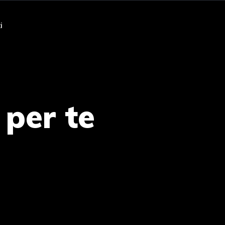
i
per
te