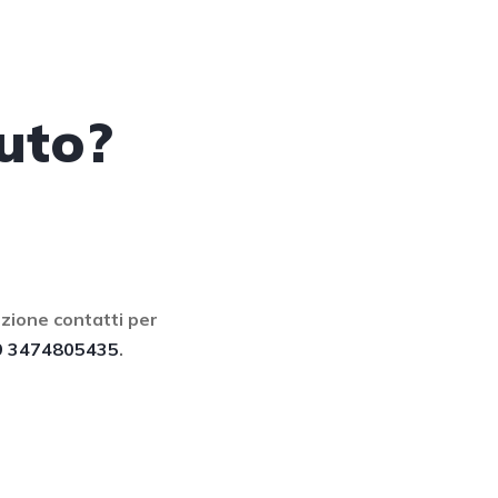
uto?
ezione contatti per
9 3474805435
.