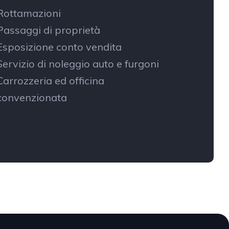
Rottamazioni
Passaggi di proprietà
Esposizione conto vendita
Servizio di noleggio auto e furgoni
Carrozzeria ed officina
convenzionata