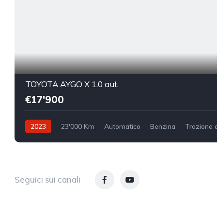
TOYOTA AYGO X 1.0 aut.
€17'900
2023
23'000 Km
Automatico
Benzina
Trazione 
Seguici sui canali