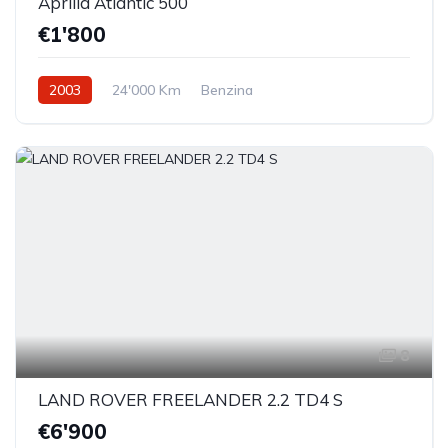
Aprilia Atlantic 500
€1'800
2003
24'000 Km
Benzina
8
LAND ROVER FREELANDER 2.2 TD4 S
€6'900