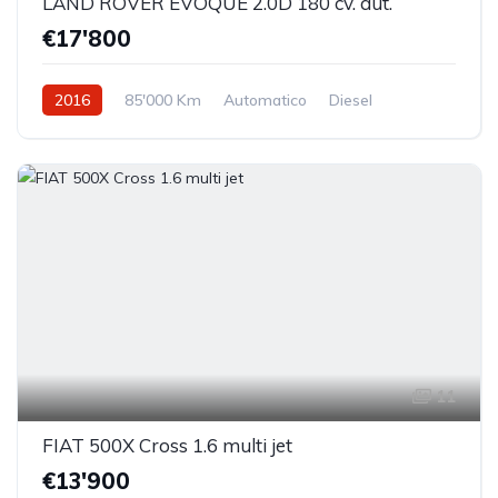
LAND ROVER EVOQUE 2.0D 180 cv. aut.
€17'800
2016
85'000 Km
Automatico
Diesel
Trazione anteriore
11
FIAT 500X Cross 1.6 multi jet
€13'900