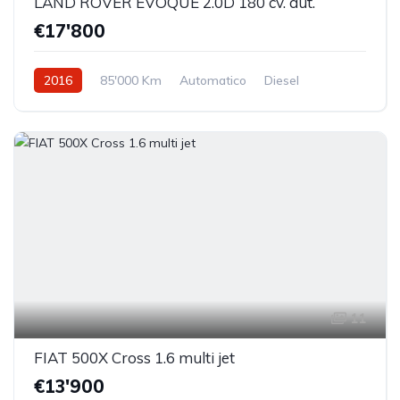
LAND ROVER EVOQUE 2.0D 180 cv. aut.
€17'800
2016
85'000 Km
Automatico
Diesel
Trazione anteriore
11
FIAT 500X Cross 1.6 multi jet
€13'900