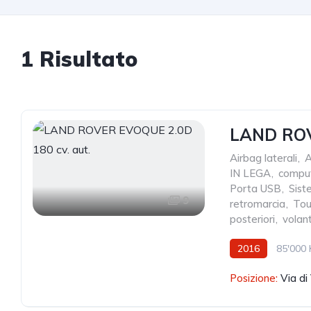
1 Risultato
LAND ROV
Airbag laterali
,
A
IN LEGA
,
compu
Porta USB
,
Sist
9
retromarcia
,
Tou
posteriori
,
volant
2016
85'000
Posizione:
Via di