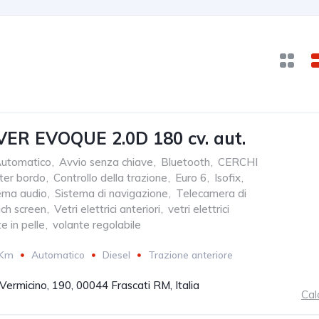
ER EVOQUE 2.0D 180 cv. aut.
utomatico
,
Avvio senza chiave
,
Bluetooth
,
CERCHI
ter bordo
,
Controllo della trazione
,
Euro 6
,
Isofix
,
ema audio
,
Sistema di navigazione
,
Telecamera di
ch screen
,
Vetri elettrici anteriori
,
vetri elettrici
e in pelle
,
volante regolabile
 Km
Automatico
Diesel
Trazione anteriore
 Vermicino, 190, 00044 Frascati RM, Italia
Cal