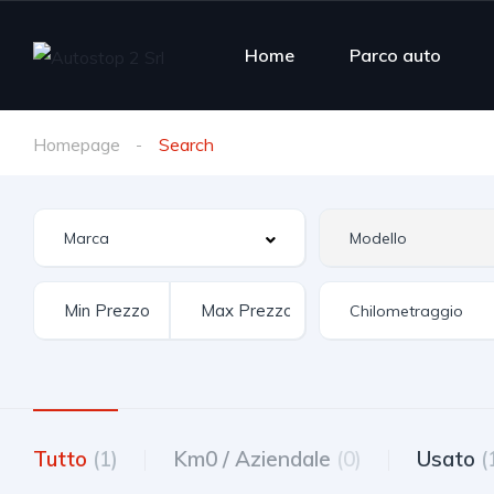
Home
Parco auto
Homepage
Search
Tutto
(1)
Km0 / Aziendale
(0)
Usato
(